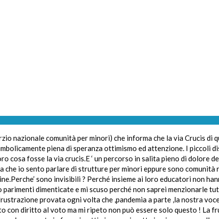
 nazionale comunità per minori) che informa che la via Crucis di ques
simbolicamente piena di speranza ottimismo ed attenzione. I piccoli dis
ro cosa fosse la via crucis.E ‘ un percorso in salita pieno di dolore d
lta che io sento parlare di strutture per minori eppure sono comunità 
udine.Perche’ sono invisibili ? Perché insieme ai loro educatori non ha
o parimenti dimenticate e mi scuso perché non saprei menzionarle tu
 frustrazione provata ogni volta che ,pandemia a parte ,la nostra voce
o con diritto al voto ma mi ripeto non può essere solo questo ! La f