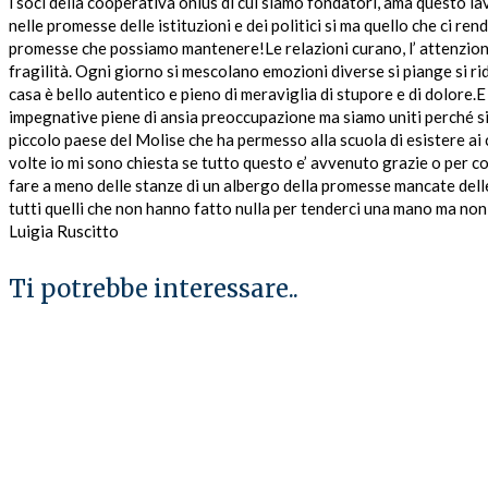
i soci della cooperativa onlus di cui siamo fondatori, ama questo lav
nelle promesse delle istituzioni e dei politici si ma quello che ci r
promesse che possiamo mantenere!Le relazioni curano, l’ attenzione a
fragilità. Ogni giorno si mescolano emozioni diverse si piange si ri
casa è bello autentico e pieno di meraviglia di stupore e di dolore.
impegnative piene di ansia preoccupazione ma siamo uniti perché sia
piccolo paese del Molise che ha permesso alla scuola di esistere ai 
volte io mi sono chiesta se tutto questo e’ avvenuto grazie o per 
fare a meno delle stanze di un albergo della promesse mancate delle 
tutti quelli che non hanno fatto nulla per tenderci una mano ma non
Luigia Ruscitto
Ti potrebbe interessare..