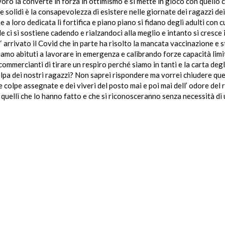
oro la converte in forza in ottimismo e si mette in gioco con quello ch
ende solidi è la consapevolezza di esistere nelle giornate dei ragazzi d
 loro dedicata li fortifica e piano piano si fidano degli adulti con c
de ci si sostiene cadendo e rialzandoci alla meglio e intanto si cresce
E ‘ arrivato il Covid che in parte ha risolto la mancata vaccinazione e
mo abituti a lavorare in emergenza e calibrando forze capacità limit
commercianti di tirare un respiro perché siamo in tanti e la carta deg
colpa dei nostri ragazzi? Non saprei rispondere ma vorrei chiudere 
colpe assegnate e dei viveri del posto mai e poi mai dell’ odore del r
 quelli che lo hanno fatto e che si riconosceranno senza necessità di