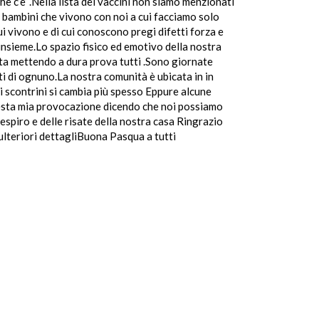
e c’e’ .Nella lista dei vaccini non siamo menzionati
ei bambini che vivono con noi a cui facciamo solo
ui vivono e di cui conoscono pregi difetti forza e
 insieme.Lo spazio fisico ed emotivo della nostra
 sta mettendo a dura prova tutti .Sono giornate
i di ognuno.La nostra comunità è ubicata in in
li scontrini si cambia più spesso Eppure alcune
questa mia provocazione dicendo che noi possiamo
espiro e delle risate della nostra casa Ringrazio
 ulteriori dettagliBuona Pasqua a tutti