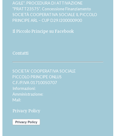
AGILE”. PROCEDURA DI ATTIVAZIONE
"PRATT23575”. Concessione Finanziamento
SOCIETÀ COOPERATIVA SOCIALE IL PICCOLO
PRINCIPE ARL – CUP D29J200000900
Il Piccolo Principe su Facebook
Contatti
SOCIETA' COOPERATIVA SOCIALE
PICCOLO PRINCIPE ONLUS
C.F./P.IVA 01710050707
Informazioni:
+39 329 3473194
Amministrazione:
+39 339 8398094
Mail:
info@piccoloprincipe.net
Privacy Policy