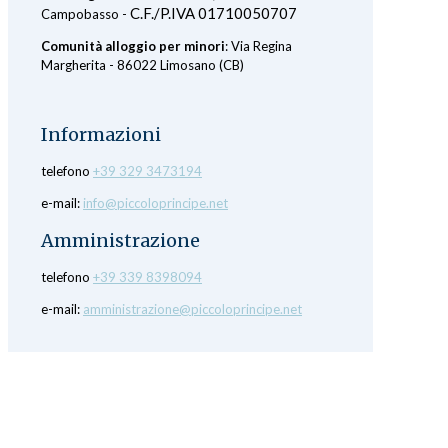
C.F./P.IVA 01710050707
Campobasso -
Comunità alloggio per minori
: Via Regina
Margherita - 86022 Limosano (CB)
Informazioni
telefono
+39 329 3473194
e-mail:
info@piccoloprincipe.net
Amministrazione
telefono
+39 339 8398094
e-mail:
amministrazione@piccoloprincipe.net