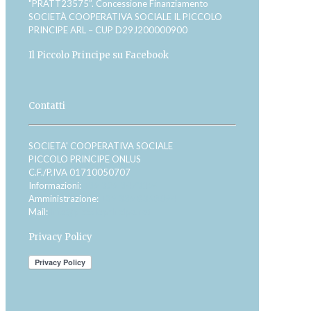
"PRATT23575”. Concessione Finanziamento
SOCIETÀ COOPERATIVA SOCIALE IL PICCOLO
PRINCIPE ARL – CUP D29J200000900
Il Piccolo Principe su Facebook
Contatti
SOCIETA' COOPERATIVA SOCIALE
PICCOLO PRINCIPE ONLUS
C.F./P.IVA 01710050707
Informazioni:
+39 329 3473194
Amministrazione:
+39 339 8398094
Mail:
info@piccoloprincipe.net
Privacy Policy