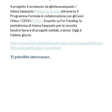
Il progetto è sostenuto da @intesasanpaolo /
Intesa Sanpaolo /
Intesa Sanpaolo
attraverso il
Programma Formula in collaborazione con @Cesvi
Onlus / CESVI /
CESVI
. Scoprilo su For Funding, la
piattaforma di Intesa Sanpaolo per la raccolta
fondi in favore di progetti solidali, e dona! Oggi è
l’ultimo giorno
https://www.forfunding.intesasanpaolo.com/DonationPlatform-
ISP/nav/progetto/casa-cura-legami
Ti potrebbe interessare..